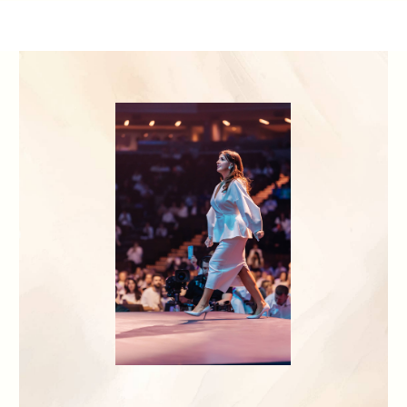
Проект «Метанойя»
Точка, с которой начинается настоящая жизнь
«Метанойя» — это моя трансформационная
игра, которая за два дня перевернёт ваше
восприятие себя и своей жизни.
Это пространство глубоких перемен,
где вы сможете освободиться от всего,
что мешает двигаться вперёд.
Читать полностью