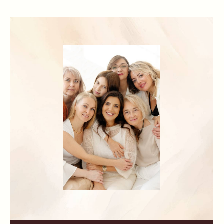
Мой Telegram-канал
Пространство для тех, кто готов меняться
В своём Telegram-канале я делюсь
проверенными практиками, опытом
и инструментами для работы
с мышлением и внутренними блоками.
Здесь вы найдёте ежедневный контент,