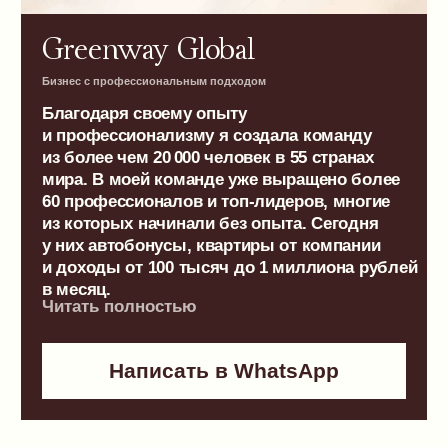
Узнать больше
Обо мне
Трансформационный
Сетевой
тренер и психолог
предприн
Я знаю, что каждый человек
Уже более ше
способен изменить жизнь, если
лидером и чл
найдет в себе смелость выйти
совета межд
за рамки старых убеждений. Моя
Greenway, ко
миссия — вдохновлять
в 55 странах 
на перемены, помогать раскрывать
я собрала ко
потенциал и создавать жизнь,
человек, пок
в которой вы будете собой —
примером, ка
свободным, сильным
высот, остав
и счастливым
целям и ценн