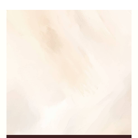
Интенсив
«Сила самооценки»
Ваш первый шаг к глубокому
пониманию и укреплению себя
Пройдя интенсив, вы получите инструменты
для осознанной работы над собой и начнете
видеть реальные изменения.
Читать полностью
Перейти в Telegram