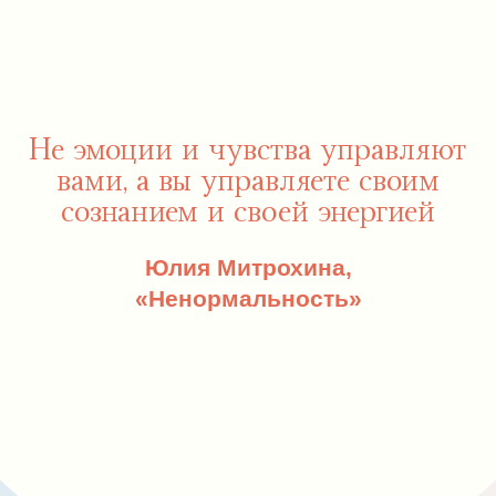
6 правил от Юлии
Митрохиной:
как начать жить так,
как хочется
Читать