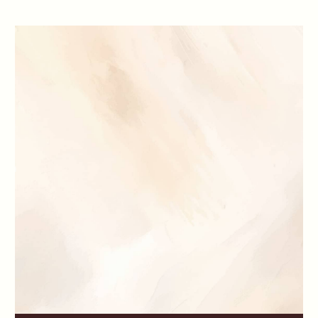
Мой дневник поможет тебе избавиться от
ограничивающих убеждений и жить
жизнью, соответствующей твоим
истинным желаниям. Моя пошаговая
система станет твои проводником в мире
самопознания и личной трансформации.
Читать полностью
Подробнее